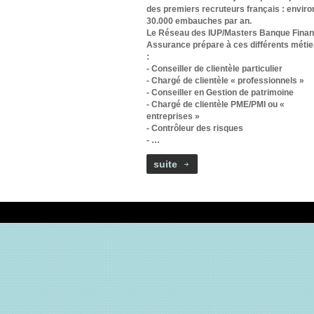
des premiers recruteurs français : enviro
30.000 embauches par an.
Le Réseau des IUP/Masters Banque Fina
Assurance prépare à ces différents métie
:
- Conseiller de clientèle particulier
- Chargé de clientèle « professionnels »
- Conseiller en Gestion de patrimoine
- Chargé de clientèle PME/PMI ou «
entreprises »
- Contrôleur des risques
- …
suite