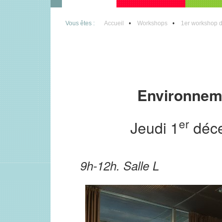
Vous êtes :
Accueil
Workshops
1er workshop 
Environneme
er
Jeudi 1
déce
9h-12h. Salle L